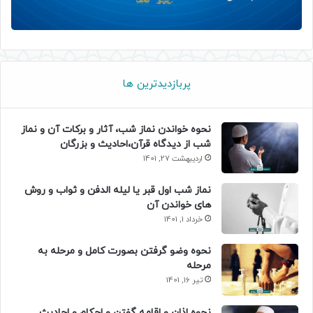
پربازدیدترین ها
نحوه خواندن نماز شب، آثار و برکات آن و نماز
شب از دیدگاه قرآن،احادیث و بزرگان
اردیبهشت 27, 1401
نماز شب اول قبر یا لیله الدفن و ثواب و روش
های خواندن آن
خرداد 1, 1401
نحوه وضو گرفتن بصورت کامل و مرحله به
مرحله
تیر 16, 1401
نحوه اذان و اقامه گفتن و احکام و احادیث