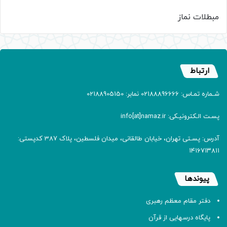
مبطلات نماز
ارتباط
شـماره تمـاس: 02188896666 نمابر: 02188905150
پسـت الـکترونیـکی: info[at]namaz.ir
آدرس: پسـتی تهران، خیابان طالقانی، میدان فلسطین، پلاک 387 کدپستی:
۱۴۱۶۷۱۳۸۱۱
پیوندها
دفتر مقام معظم رهبری
پایگاه درسهایی از قرآن