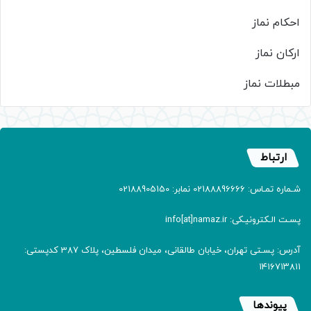
احکام نماز
ارکان نماز
مبطلات نماز
ارتباط
شـماره تمـاس: 02188896666 نمابر: 02188905150
پسـت الـکترونیـکی: info[at]namaz.ir
آدرس: پسـتی تهران، خیابان طالقانی، میدان فلسطین، پلاک 387 کدپستی:
۱۴۱۶۷۱۳۸۱۱
پیوندها