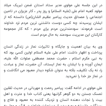
در این جلسه علی مولوی مدیر ستاد استان ضمن تبریک میلاد
مولود کعبه امام علی (علیه السلام) و روز پدر ، کار عزیزان در تامین
اجتماعی را مصداق حدیث پیامبر عظیم الشان(ص) دانسته که از
ایشان پرسیدند چه کسی دوست داشتنی ترین مردم نزد خداوند
است فرمودند: سودمندترین مردم برای مردم ؛ که کار مجموعه
کارکنان این مدیریت سودمند به حال مردم است.
وی به بیان اهمیت و جایگاه و تاثیرات نماز در زندگی انسان
پرداخت و اظهار داشت: امام علی علیه السلام اولین کسی بود که
به نبی مکرم اسلام ، حضرت محمد مصطفی صلوات الله علیه،
ایمان آورده و با ایشان به نماز ایستاد، آن حضرت، نماز و عبادت
را، نه یک تکلیف، بلکه به عنوان شکوه دیدار معبود می انگاشت و
در نماز جز خدا را نمی‌دید.
علی مولوی در ادامه گفت: پیامبر رحمت و مهربانی در حدیث ثقلین
تمسک جستن به دو گوهر گرانبها یعنی کتاب خدا و عترت و اهل
بیت را نجات دهنده انسان و نزدیک کننده به معبود و فلاح و
رستگاری دانسته و بهره بردن از دستورات خداوند در قرآن و عمل به