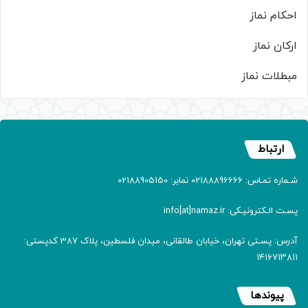
احکام نماز
ارکان نماز
مبطلات نماز
ارتباط
شـماره تمـاس: 02188896666 نمابر: 02188905150
پسـت الـکترونیـکی: info[at]namaz.ir
آدرس: پسـتی تهران، خیابان طالقانی، میدان فلسطین، پلاک 387 کدپستی:
۱۴۱۶۷۱۳۸۱۱
پیوندها