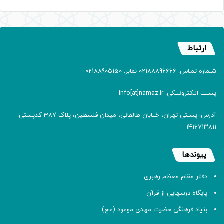
ارتباط
شـماره تمـاس: 02188896666 نمابر: 02188905150
پسـت الـکترونیـکی: info[at]namaz.ir
آدرس: پسـتی تهران، خیابان طالقانی، میدان فلسطین، پلاک 387 کدپستی:
۱۴۱۶۷۱۳۸۱۱
پیوندها
دفتر مقام معظم رهبری
پایگاه درسهایی از قرآن
بنیاد فرهنگی حضرت مهدی موعود (عج)