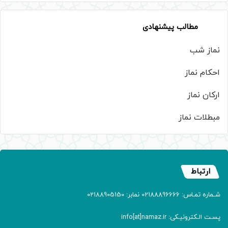
مطالب پیشنهادی
نماز شب
احکام نماز
ارکان نماز
مبطلات نماز
ارتباط
شـماره تمـاس: 02188896666 نمابر: 02188905150
پسـت الـکترونیـکی: info[at]namaz.ir