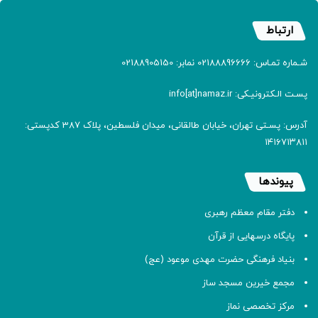
ارتباط
شـماره تمـاس: 02188896666 نمابر: 02188905150
پسـت الـکترونیـکی: info[at]namaz.ir
آدرس: پسـتی تهران، خیابان طالقانی، میدان فلسطین، پلاک 387 کدپستی:
۱۴۱۶۷۱۳۸۱۱
پیوندها
دفتر مقام معظم رهبری
پایگاه درسهایی از قرآن
بنیاد فرهنگی حضرت مهدی موعود (عج)
مجمع خیرین مسجد ساز
مرکز تخصصی نماز