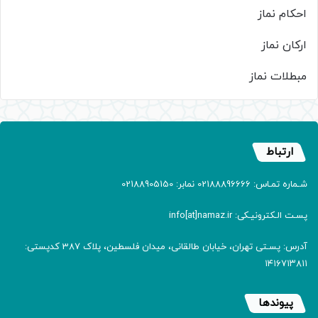
احکام نماز
ارکان نماز
مبطلات نماز
ارتباط
شـماره تمـاس: 02188896666 نمابر: 02188905150
پسـت الـکترونیـکی: info[at]namaz.ir
آدرس: پسـتی تهران، خیابان طالقانی، میدان فلسطین، پلاک 387 کدپستی:
۱۴۱۶۷۱۳۸۱۱
پیوندها