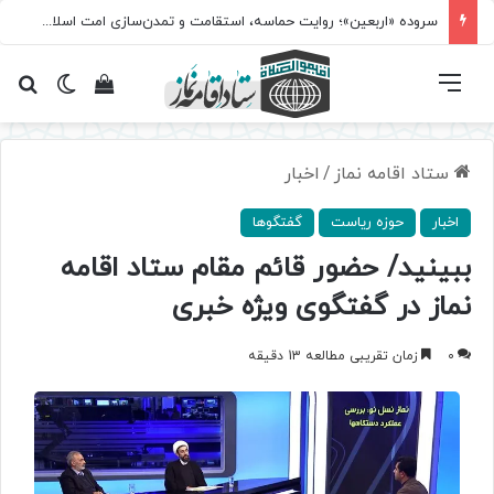
مسابقه سراسری «نماز؛ میراث کربلا» برگزار می‌شود
فهرست
تغییر پ
مشاهده سبد 
جس
ستاد اقامه نماز
/
اخبار
اخبار
حوزه ریاست
گفتگوها
ببینید/ حضور قائم مقام ستاد اقامه
نماز در گفتگوی ویژه خبری
0
زمان تقریبی مطالعه 13 دقیقه