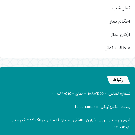
نماز شب
احکام نماز
ارکان نماز
مبطلات نماز
ارتباط
شـماره تمـاس: 02188896666 نمابر: 02188905150
پسـت الـکترونیـکی: info[at]namaz.ir
آدرس: پسـتی تهران، خیابان طالقانی، میدان فلسطین، پلاک 387 کدپستی:
۱۴۱۶۷۱۳۸۱۱