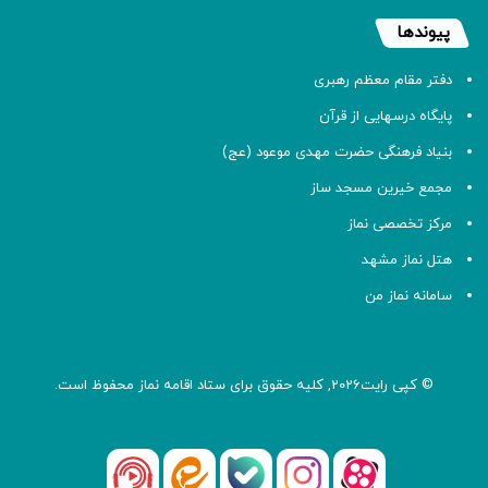
پیوندها
دفتر مقام معظم رهبری
پایگاه درسهایی از قرآن
بنیاد فرهنگی حضرت مهدی موعود (عج)
مجمع خیرین مسجد ساز
مرکز تخصصی نماز
هتل نماز مشهد
سامانه نماز من
© کپی رایت2026, کلیه حقوق برای ستاد اقامه
نماز
محفوظ است.
آپارات
بله
اینستاگرام
ایتا
شنوتو