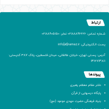
ارتباط
شـماره تمـاس: 02188896666 نمابر: 02188905150
پسـت الـکترونیـکی: info[at]namaz.ir
آدرس: پسـتی تهران، خیابان طالقانی، میدان فلسطین، پلاک 387 کدپستی:
۱۴۱۶۷۱۳۸۱۱
پیوندها
دفتر مقام معظم رهبری
پایگاه درسهایی از قرآن
بنیاد فرهنگی حضرت مهدی موعود (عج)