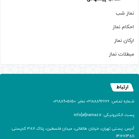
نماز شب
احکام نماز
ارکان نماز
مبطلات نماز
ارتباط
شـماره تمـاس: 02188896666 نمابر: 02188905150
پسـت الـکترونیـکی: info[at]namaz.ir
آدرس: پسـتی تهران، خیابان طالقانی، میدان فلسطین، پلاک 387 کدپستی:
۱۴۱۶۷۱۳۸۱۱