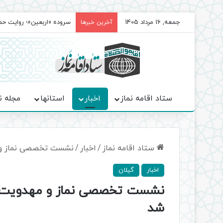
جمعه, 16 مرداد 1405
سروده‌ «اربعین»؛ روایت ح
آخرین خبرها
ستاد اقامه نماز
اخبار
استانها
مجله ن
ستاد اقامه نماز
/
اخبار
/
نشست تخصصی نماز و مه
اخبار
گیلان
نشست تخصصی نماز و مهدویت ادا
شد