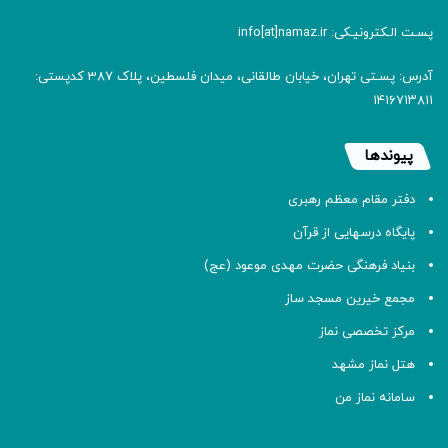
پسـت الـکترونیـکی: info[at]namaz.ir
آدرس: پسـتی تهران، خیابان طالقانی، میدان فلسطین، پلاک 387 کدپستی:
۱۴۱۶۷۱۳۸۱۱
پیوندها
دفتر مقام معظم رهبری
پایگاه درسهایی از قرآن
بنیاد فرهنگی حضرت مهدی موعود (عج)
مجمع خیرین مسجد ساز
مرکز تخصصی نماز
هتل نماز مشهد
سامانه نماز من