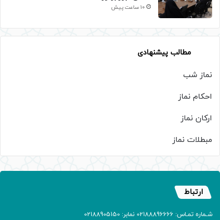
10 ساعت پیش
مطالب پیشنهادی
نماز شب
احکام نماز
ارکان نماز
مبطلات نماز
ارتباط
شـماره تمـاس: 02188896666 نمابر: 02188905150