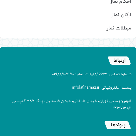
احکام نماز
ارکان نماز
مبطلات نماز
ارتباط
شـماره تمـاس: 02188896666 نمابر: 02188905150
پسـت الـکترونیـکی: info[at]namaz.ir
آدرس: پسـتی تهران، خیابان طالقانی، میدان فلسطین، پلاک 387 کدپستی:
۱۴۱۶۷۱۳۸۱۱
پیوندها