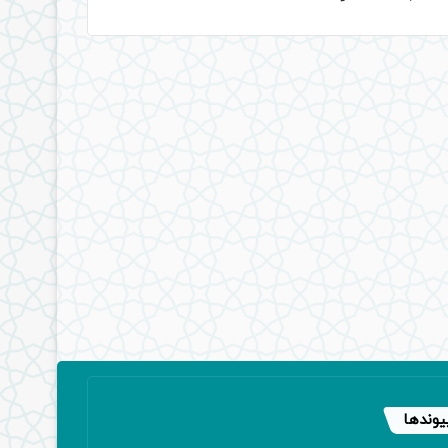
یوندها