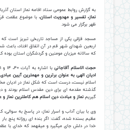
به گزارش روابط عمومی ستاد اقامه نماز استان آذرب
نماز، تفسیر و مهدویت استان
، با موضوع عظمت قرآن 
ظهر برگزار می شود.
اربعین شهدای شهر قم در آن اتفاق افتاد، باعث شد
که سالانه میزبان مومنین و گردشگران استان بوده که
حجت الاسلام آقاجانی
با اشاره به آیات 40، 14 و 31، سوره های ابراهیم، طه و مریم، گفت:
ادیان الهى به عنوان برترین و مهمترین آیین عبادى
اسلام نیست، درست است که شکل نماز در ادیان مخت
گذشته مقدمه ای برای دین مقدس اسلام بودند و دین
گیریم
نماز و عبادت دین اسلام هم کاملترین نماز و 
وی با بیان آداب و اسرار نماز، در پاسخ به سوالی، که
عظیم بسنده شده، گفت: اگر بنده ای روزانه پنج بار م
خدا در دلش جای میگیرد و میفهمد که خدای با ع