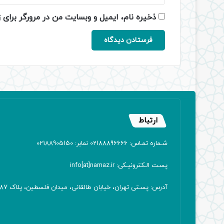
ذخیره نام، ایمیل و وبسایت من در مرورگر برای 
ارتباط
شـماره تمـاس: 02188896666 نمابر: 02188905150
پسـت الـکترونیـکی: info[at]namaz.ir
آدرس: پسـتی تهران، خیابان طالقانی، میدان فلسطین، پلاک 387 کدپستی: ۱۴۱۶۷۱۳۸۱۱