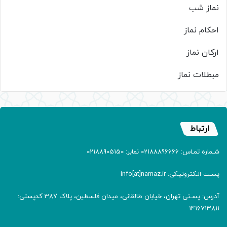
نماز شب
احکام نماز
ارکان نماز
مبطلات نماز
ارتباط
شـماره تمـاس: 02188896666 نمابر: 02188905150
پسـت الـکترونیـکی: info[at]namaz.ir
آدرس: پسـتی تهران، خیابان طالقانی، میدان فلسطین، پلاک 387 کدپستی:
۱۴۱۶۷۱۳۸۱۱