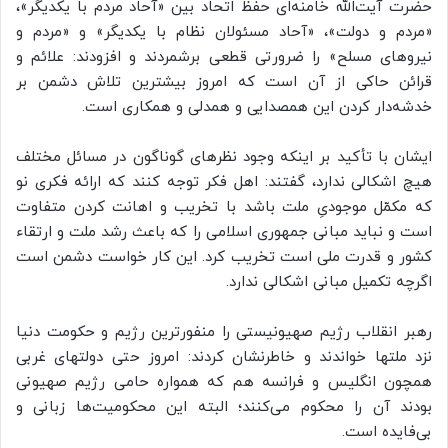
حضرت آیت‌الله خامنه‌ای حفظ اتحاد بین «آحاد مردم با یکدیگر»،
«مردم و دولت»، «آحاد مسئولان نظام با یکدیگر» و «مردم و
نیروهای مسلح» را ضرورتی قطعی برشمردند و افزودند: علائم و
قرائن حاکی از آن است که امروز بیشترین تلاش دشمن بر
خدشه‌دار کردن این همصدایی و همدلی و همکاری است.
ایشان با تأکید بر اینکه وجود نظرهای گوناگون در مسائل مختلف
هیچ اشکالی ندارد، گفتند: اهل فکر توجه کنند که ارائه فکری نو
که مکمّل موجودیِ ملت باشد با تخریب و اهانت کردن متفاوت
است و نباید مبانی جمهوری اسلامی را که باعث رشد ملت و ارتقاء
کشور و قدرت ملی است تخریب کرد. این کار خواست دشمن است
اگرچه تکمیل مبانی اشکالی ندارد.
رهبر انقلاب رژیم صهیونیستی را منفورترین رژیم و حکومت دنیا
نزد ملتها خواندند و خاطرنشان کردند: امروز حتی دولتهای غربی
همچون انگلیس و فرانسه هم که همواره حامی رژیم صهیونی
بودند آن را محکوم می‌کنند؛ البته این محکومیت‌ها زبانی و
بی‌فایده است.