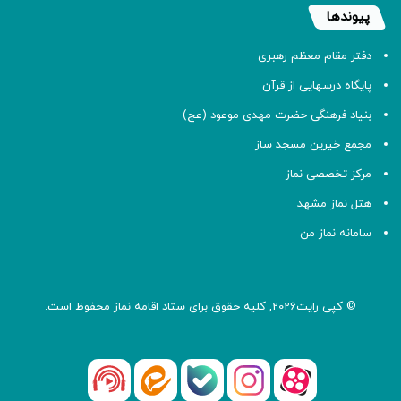
پیوندها
دفتر مقام معظم رهبری
پایگاه درسهایی از قرآن
بنیاد فرهنگی حضرت مهدی موعود (عج)
مجمع خیرین مسجد ساز
مرکز تخصصی نماز
هتل نماز مشهد
سامانه نماز من
© کپی رایت2026, کلیه حقوق برای ستاد اقامه
نماز
محفوظ است.
آپارات
بله
اینستاگرام
ایتا
شنوتو