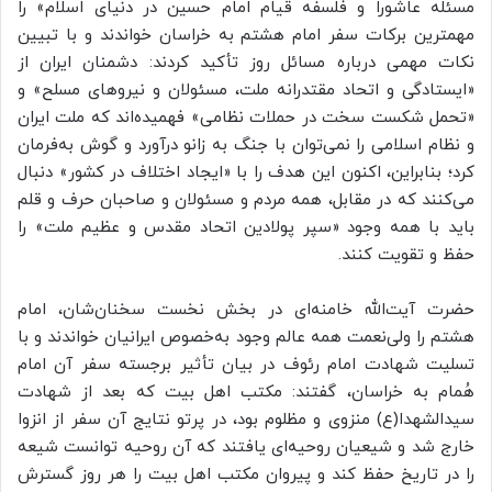
مسئله عاشورا و فلسفه قیام امام حسین در دنیای اسلام» را
مهمترین برکات سفر امام هشتم به خراسان خواندند و با تبیین
نکات مهمی درباره مسائل روز تأکید کردند: دشمنان ایران از
«ایستادگی و اتحاد مقتدرانه ملت، مسئولان و نیروهای مسلح» و
«تحمل شکست سخت در حملات نظامی» فهمیده‌اند که ملت ایران
و نظام اسلامی را نمی‌توان با جنگ به زانو درآورد و گوش به‌فرمان
کرد؛ بنابراین، اکنون این هدف را با «ایجاد اختلاف در کشور» دنبال
می‌کنند که در مقابل، همه مردم و مسئولان و صاحبان حرف و قلم
باید با همه وجود «سپر پولادین اتحاد مقدس و عظیم ملت» را
حفظ و تقویت کنند.
حضرت آیت‌الله خامنه‌ای در بخش نخست سخنان‌شان، امام
هشتم را ولی‌نعمت همه عالم وجود به‌خصوص ایرانیان خواندند و با
تسلیت شهادت امام رئوف در بیان تأثیر برجسته سفر آن امام
هُمام به خراسان، گفتند: مکتب اهل بیت که بعد از شهادت
سیدالشهدا(ع) منزوی و مظلوم بود، در پرتو نتایج آن سفر از انزوا
خارج شد و شیعیان روحیه‌ای یافتند که آن روحیه توانست شیعه
را در تاریخ حفظ کند و پیروان مکتب اهل بیت را هر روز گسترش