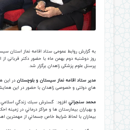
به گزارش روابط عمومی ستاد اقامه نماز استان سیست
روز دوشنبه دوم بهمن ماه با حضور دکتر قربانی از ا
پرسنل علوم پزشکی زاهدان برگزار شد.
مدير ستاد اقامه نماز سيستان و بلوچستان
هاي دولتی و خصوصی زاهدان با حضور در اين همايش آم
محمد سنجراني
افزود: گسترش سبك زندگي اسلامي در 
و بهياران بيمارستان ها و مراكز درماني در زمينه احك
بيماران با لحاظ شرايط خاص جسماني از مهمترين اهد