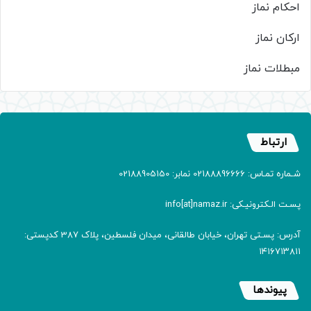
احکام نماز
ارکان نماز
مبطلات نماز
ارتباط
شـماره تمـاس: 02188896666 نمابر: 02188905150
پسـت الـکترونیـکی: info[at]namaz.ir
آدرس: پسـتی تهران، خیابان طالقانی، میدان فلسطین، پلاک 387 کدپستی:
۱۴۱۶۷۱۳۸۱۱
پیوندها