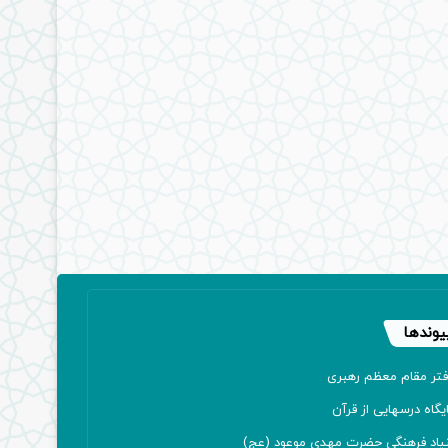
یوندها
فتر مقام معظم رهبری
یگاه درسهایی از قرآن
نیاد فرهنگی حضرت مهدی موعود (عج)