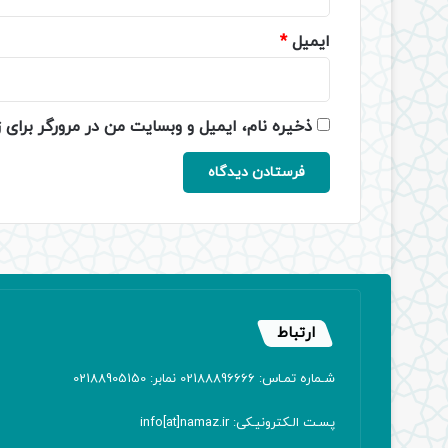
ایمیل
*
ذخیره نام، ایمیل و وبسایت من در مرورگر برای 
ارتباط
شـماره تمـاس: 02188896666 نمابر: 02188905150
پسـت الـکترونیـکی: info[at]namaz.ir