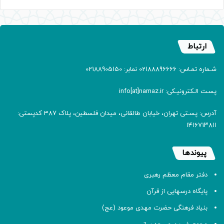
ارتباط
شـماره تمـاس: 02188896666 نمابر: 02188905150
پسـت الـکترونیـکی: info[at]namaz.ir
آدرس: پسـتی تهران، خیابان طالقانی، میدان فلسطین، پلاک 387 کدپستی:
۱۴۱۶۷۱۳۸۱۱
پیوندها
دفتر مقام معظم رهبری
پایگاه درسهایی از قرآن
بنیاد فرهنگی حضرت مهدی موعود (عج)