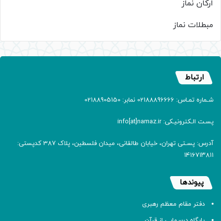
ارکان نماز
مبطلات نماز
ارتباط
شـماره تمـاس: 02188896666 نمابر: 02188905150
پسـت الـکترونیـکی: info[at]namaz.ir
آدرس: پسـتی تهران، خیابان طالقانی، میدان فلسطین، پلاک 387 کدپستی:
۱۴۱۶۷۱۳۸۱۱
پیوندها
دفتر مقام معظم رهبری
پایگاه درسهایی از قرآن