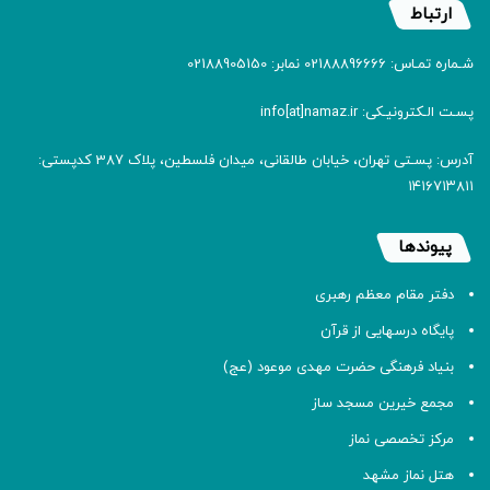
ارتباط
شـماره تمـاس: 02188896666 نمابر: 02188905150
پسـت الـکترونیـکی: info[at]namaz.ir
آدرس: پسـتی تهران، خیابان طالقانی، میدان فلسطین، پلاک 387 کدپستی:
۱۴۱۶۷۱۳۸۱۱
پیوندها
دفتر مقام معظم رهبری
پایگاه درسهایی از قرآن
بنیاد فرهنگی حضرت مهدی موعود (عج)
مجمع خیرین مسجد ساز
مرکز تخصصی نماز
هتل نماز مشهد