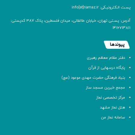
پسـت الـکترونیـکی: info[at]namaz.ir
آدرس: پسـتی تهران، خیابان طالقانی، میدان فلسطین، پلاک 387 کدپستی:
۱۴۱۶۷۱۳۸۱۱
پیوندها
دفتر مقام معظم رهبری
پایگاه درسهایی از قرآن
بنیاد فرهنگی حضرت مهدی موعود (عج)
مجمع خیرین مسجد ساز
مرکز تخصصی نماز
هتل نماز مشهد
سامانه نماز من