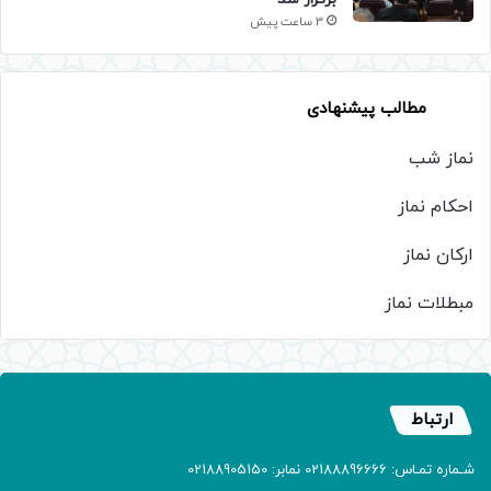
3 ساعت پیش
مطالب پیشنهادی
نماز شب
احکام نماز
ارکان نماز
مبطلات نماز
ارتباط
شـماره تمـاس: 02188896666 نمابر: 02188905150