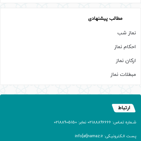
مطالب پیشنهادی
نماز شب
احکام نماز
ارکان نماز
مبطلات نماز
ارتباط
شـماره تمـاس: 02188896666 نمابر: 02188905150
پسـت الـکترونیـکی: info[at]namaz.ir