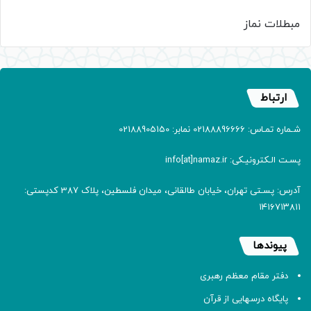
مبطلات نماز
ارتباط
شـماره تمـاس: 02188896666 نمابر: 02188905150
پسـت الـکترونیـکی: info[at]namaz.ir
آدرس: پسـتی تهران، خیابان طالقانی، میدان فلسطین، پلاک 387 کدپستی:
۱۴۱۶۷۱۳۸۱۱
پیوندها
دفتر مقام معظم رهبری
پایگاه درسهایی از قرآن