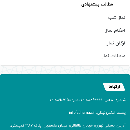
مطالب پیشنهادی
نماز شب
احکام نماز
ارکان نماز
مبطلات نماز
ارتباط
شـماره تمـاس: 02188896666 نمابر: 02188905150
پسـت الـکترونیـکی: info[at]namaz.ir
آدرس: پسـتی تهران، خیابان طالقانی، میدان فلسطین، پلاک 387 کدپستی: