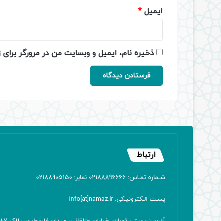
ایمیل
*
ذخیره نام، ایمیل و وبسایت من در مرورگر برای 
ارتباط
شـماره تمـاس: 02188896666 نمابر: 02188905150
پسـت الـکترونیـکی: info[at]namaz.ir