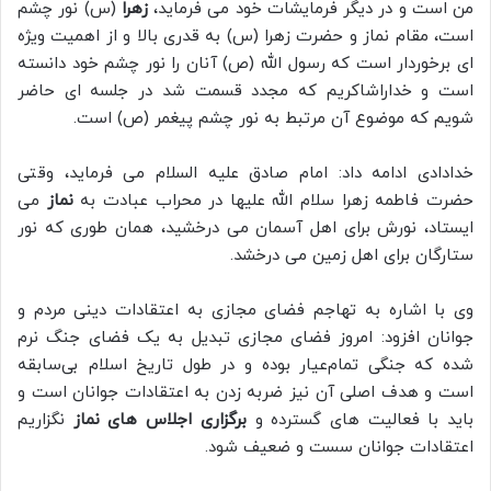
من است و در دیگر فرمایشات خود می فرماید،
زهرا
(س) نور چشم
است، مقام نماز و حضرت زهرا (س) به قدری بالا و از اهمیت ویژه
ای برخوردار است که رسول الله (ص) آنان را نور چشم خود دانسته
است و خداراشاکریم که مجدد قسمت شد در جلسه ای حاضر
شویم که موضوع آن مرتبط به نور چشم پیغمر (ص) است.
خدادادی ادامه داد: امام صادق عليه السلام می فرماید، وقتى
حضرت فاطمه زهرا سلام الله علیها در محراب عبادت به
نماز
مى
ايستاد، نورش براى اهل آسمان مى درخشيد، همان طورى كه نور
ستارگان براى اهل زمين مى درخشد.
وی با اشاره به تهاجم فضای مجازی به اعتقادات دینی مردم و
جوانان افزود: امروز فضای مجازی تبدیل به یک فضای جنگ نرم
شده که جنگی تمام‌عیار بوده و در طول تاریخ اسلام بی‌سابقه
است و هدف اصلی آن نیز ضربه زدن به اعتقادات جوانان است و
باید با فعالیت های گسترده و
برگزاری اجلاس های نماز
نگزاریم
اعتقادات جوانان سست و ضعیف شود.