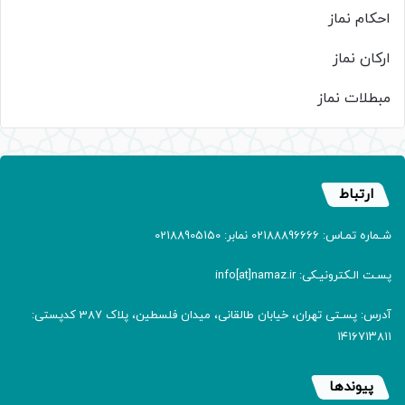
احکام نماز
ارکان نماز
مبطلات نماز
ارتباط
شـماره تمـاس: 02188896666 نمابر: 02188905150
پسـت الـکترونیـکی: info[at]namaz.ir
آدرس: پسـتی تهران، خیابان طالقانی، میدان فلسطین، پلاک 387 کدپستی:
۱۴۱۶۷۱۳۸۱۱
پیوندها