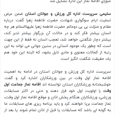
شورای اقامه نماز این اداره تشکیل شد.
سلیمی سرپرست اداره کل ورزش و جوانان استان
ضمن عرض
تسلیت ایام سوگواری شهادت حضرت فاطمه زهرا گفت: درباره
مقام و منزلت بی بی دوعالم حضرت فاطمه زهرا عليهاالسلام هر چه
انسان بيشتر فكر كند و در حالات آن بزرگوار بيشتر تدبر كند،
بيشتر دچار شگفتى خواهد شد، تعجب انسان نه فقط از اين جهت
است كه چطور يک موجود انسانى در سنين جوانى مى تواند به اين
رتبه از كمالات معنوى و مادى نايل بشود، كه البته اين خود هم
يك حقيقت شگفت انگيز است.
سرپرست اداره کل ورزش و جوانان استان در ادامه به اهمیت
اقامه نماز اول وقت در بین ورزشکاران اشاره کرد و گفت:
خوشبختانه ورزشکاران استان توانسته اند
اقامه نماز جماعت اول
وقت
را اولویت اول خود قرار دهند و حتی در اکثر مسابقات
ورزشی، ورزشکاران هنگام پخش اذان و موقع اقامه نماز اول وقت،
نماز جماعت برپا خواهند کرد و باید برنامه ریزی های مسابقات ما
به گونه ای باشد که مسابقات یا قبل از اذان تمام شوند یا بعد از