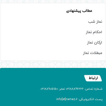
مطالب پیشنهادی
نماز شب
احکام نماز
ارکان نماز
مبطلات نماز
ارتباط
شـماره تمـاس: 02188896666 نمابر: 02188905150
پسـت الـکترونیـکی: info[at]namaz.ir