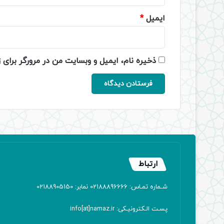
ایمیل
*
ذخیره نام، ایمیل و وبسایت من در مرورگر برای 
ارتباط
شـماره تمـاس: 02188896666 نمابر: 02188905150
پسـت الـکترونیـکی: info[at]namaz.ir