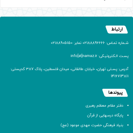
ارتباط
شـماره تمـاس: 02188896666 نمابر: 02188905150
پسـت الـکترونیـکی: info[at]namaz.ir
آدرس: پسـتی تهران، خیابان طالقانی، میدان فلسطین، پلاک 387 کدپستی:
۱۴۱۶۷۱۳۸۱۱
پیوندها
دفتر مقام معظم رهبری
پایگاه درسهایی از قرآن
بنیاد فرهنگی حضرت مهدی موعود (عج)