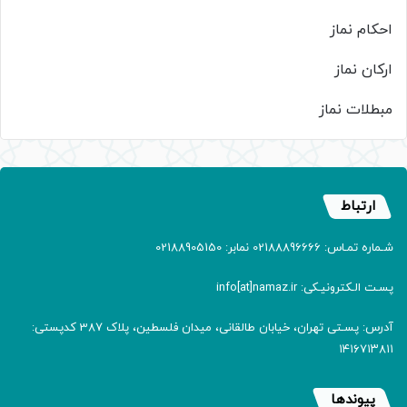
احکام نماز
ارکان نماز
مبطلات نماز
ارتباط
شـماره تمـاس: 02188896666 نمابر: 02188905150
پسـت الـکترونیـکی: info[at]namaz.ir
آدرس: پسـتی تهران، خیابان طالقانی، میدان فلسطین، پلاک 387 کدپستی:
۱۴۱۶۷۱۳۸۱۱
پیوندها