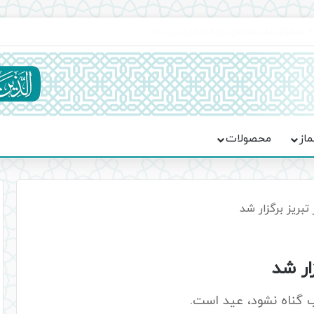
اعت در موکب فاطمه الزهرا (س)
ماز
محصولات
تبریز برگزار شد
ار شد
 گناه نشود، عید است.