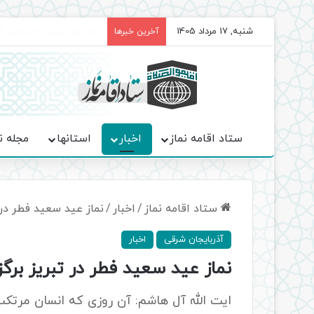
شنبه, 17 مرداد 1405
برگزاری باشکوه نمازهای جم
آخرین خبرها
ستاد اقامه نماز
اخبار
استانها
مجله ن
ستاد اقامه نماز
/
اخبار
/
نماز عید سعید فطر در 
آذربایجان شرقی
اخبار
نماز عید سعید فطر در تبریز برگز
ایت الله آل هاشم: آن روزی که انسان مرتکب