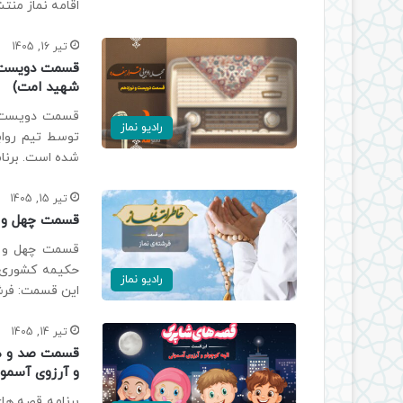
اقامه نماز منت
تیر 16, 1405
قسمت دویست و 
شهید امت)
قسمت دویست و 
رادیو نماز
توسط تیم رواب
شده است. برنام
تیر 15, 1405
قسمت چهل و نه
قسمت چهل و نه
حکیمه کشوری ،
رادیو نماز
این قسمت: فرشته نماز /c/radio/khater
تیر 14, 1405
قسمت صد و هف
و آرزوی آسمو
برنامه قصه های 