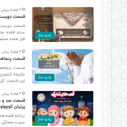
3 هفته پیش
قسمت دویست و 
قسمت دویست و 
ستاد اقامه نما
رادیو نماز
قرار هفده مجمو
4 هفته پیش
قسمت پنجاهم ب
قسمت پنجاهم ب
حکیمه کشوری ،
رادیو نماز
این قسمت: گل‌های بهشت dio/khatera
4 هفته پیش
قسمت صد و هف
پرنیان کوچولو
برنامه قصه های 
رادیو نماز
صورت هفتگی در 