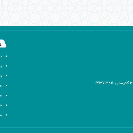
پ
د
پا
ب
م
م
ه
سا