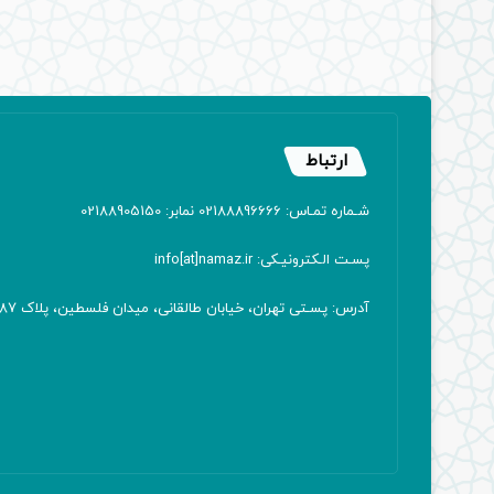
ارتباط
شـماره تمـاس: 02188896666 نمابر: 02188905150
پسـت الـکترونیـکی: info[at]namaz.ir
آدرس: پسـتی تهران، خیابان طالقانی، میدان فلسطین، پلاک 387 کدپستی: ۱۴۱۶۷۱۳۸۱۱