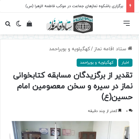
برگزاری باشکوه نمازهای جماعت در موکب فاطمه الزهرا (س)
فهرست
تغییر پ
مشاهده سبد 
جس
ستاد اقامه نماز
/
کهگیلویه و بویراحمد
اخبار
کهگیلویه و بویراحمد
تقدیر از برگزیدگان مسابقه کتابخوانی
نماز در سیره و سخن معصومین امام
حسین(ع)
0
کمتر از چند دقیقه