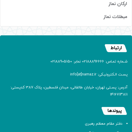
ارکان نماز
مبطلات نماز
ارتباط
شـماره تمـاس: 02188896666 نمابر: 02188905150
پسـت الـکترونیـکی: info[at]namaz.ir
آدرس: پسـتی تهران، خیابان طالقانی، میدان فلسطین، پلاک 387 کدپستی:
۱۴۱۶۷۱۳۸۱۱
پیوندها
دفتر مقام معظم رهبری