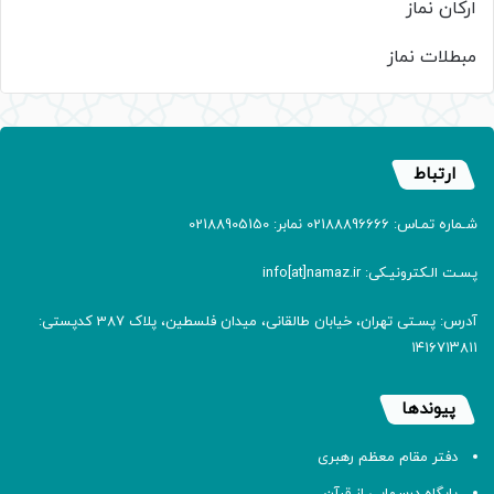
ارکان نماز
مبطلات نماز
ارتباط
شـماره تمـاس: 02188896666 نمابر: 02188905150
پسـت الـکترونیـکی: info[at]namaz.ir
آدرس: پسـتی تهران، خیابان طالقانی، میدان فلسطین، پلاک 387 کدپستی:
۱۴۱۶۷۱۳۸۱۱
پیوندها
دفتر مقام معظم رهبری
پایگاه درسهایی از قرآن