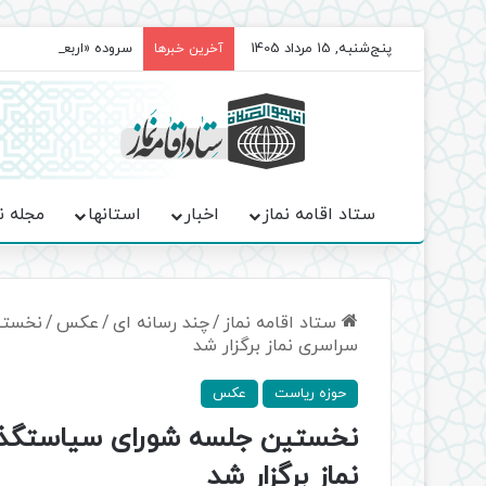
پنج‌شنبه, 15 مرداد 1405
سروده‌ «اربعین»؛ روا
آخرین خبرها
ستاد اقامه نماز
اخبار
استانها
مجله ن
ستاد اقامه نماز
/
چند رسانه ای
/
عکس
/
نخستی
سراسری نماز برگزار شد
حوزه ریاست
عکس
نخستین جلسه شورای سیاستگذا
نماز برگزار شد