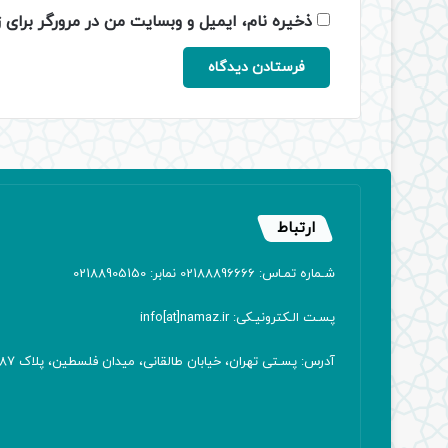
ذخیره نام، ایمیل و وبسایت من در مرورگر برای 
ارتباط
شـماره تمـاس: 02188896666 نمابر: 02188905150
پسـت الـکترونیـکی: info[at]namaz.ir
آدرس: پسـتی تهران، خیابان طالقانی، میدان فلسطین، پلاک 387 کدپستی: ۱۴۱۶۷۱۳۸۱۱