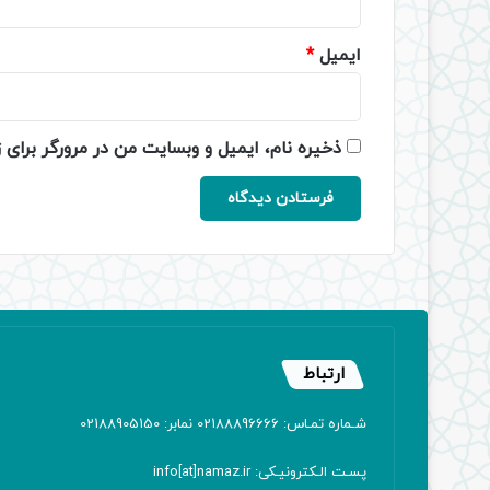
ایمیل
*
ذخیره نام، ایمیل و وبسایت من در مرورگر برای 
ارتباط
شـماره تمـاس: 02188896666 نمابر: 02188905150
پسـت الـکترونیـکی: info[at]namaz.ir