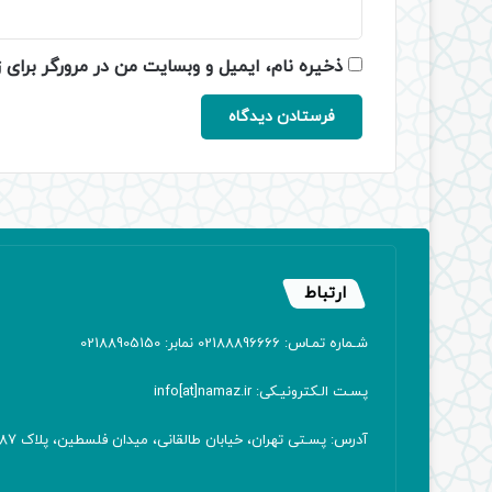
ذخیره نام، ایمیل و وبسایت من در مرورگر برای 
ارتباط
شـماره تمـاس: 02188896666 نمابر: 02188905150
پسـت الـکترونیـکی: info[at]namaz.ir
آدرس: پسـتی تهران، خیابان طالقانی، میدان فلسطین، پلاک 387 کدپستی: ۱۴۱۶۷۱۳۸۱۱