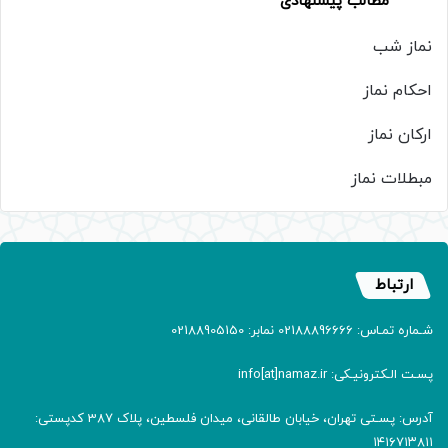
مطالب پیشنهادی
نماز شب
احکام نماز
ارکان نماز
مبطلات نماز
ارتباط
شـماره تمـاس: 02188896666 نمابر: 02188905150
پسـت الـکترونیـکی: info[at]namaz.ir
آدرس: پسـتی تهران، خیابان طالقانی، میدان فلسطین، پلاک 387 کدپستی:
۱۴۱۶۷۱۳۸۱۱