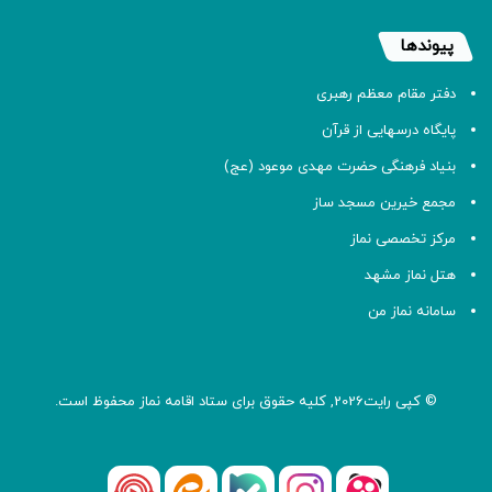
پیوندها
دفتر مقام معظم رهبری
پایگاه درسهایی از قرآن
بنیاد فرهنگی حضرت مهدی موعود (عج)
مجمع خیرین مسجد ساز
مرکز تخصصی نماز
هتل نماز مشهد
سامانه نماز من
© کپی رایت2026, کلیه حقوق برای ستاد اقامه
نماز
محفوظ است.
آپارات
بله
اینستاگرام
ایتا
شنوتو