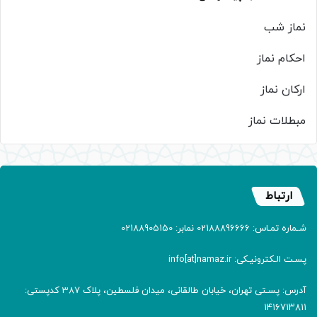
نماز شب
احکام نماز
ارکان نماز
مبطلات نماز
ارتباط
شـماره تمـاس: 02188896666 نمابر: 02188905150
پسـت الـکترونیـکی: info[at]namaz.ir
آدرس: پسـتی تهران، خیابان طالقانی، میدان فلسطین، پلاک 387 کدپستی:
۱۴۱۶۷۱۳۸۱۱