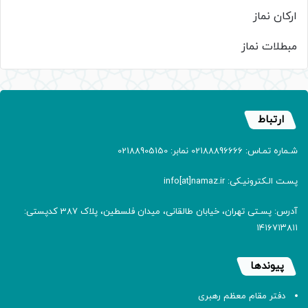
ارکان نماز
مبطلات نماز
ارتباط
شـماره تمـاس: 02188896666 نمابر: 02188905150
پسـت الـکترونیـکی: info[at]namaz.ir
آدرس: پسـتی تهران، خیابان طالقانی، میدان فلسطین، پلاک 387 کدپستی:
۱۴۱۶۷۱۳۸۱۱
پیوندها
دفتر مقام معظم رهبری