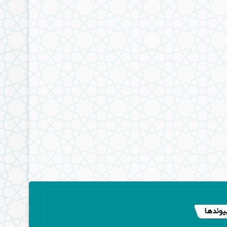
یوندها