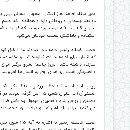
مدیر ستاد اقامه نماز استان اصفهان مسائل دینی 
دو بُعد جسمانی و روحانی دارد و همانطور که جسم ان
تصریح قرآن در آیه دوم سوره توحید که فرمود «الله ا
استفاده و پاداشش نصیب خودمان می‌شود.
حجت الاسلام رنجبر ادامه داد: خداوند ما را خلق کر
که
انسان برای ادامه حیات نیازمند آب و غذاست، با
سازنده داشته باشد، امروز جامعه بشری درگیر انواع 
و افسردگی است زیرا غذای روح به انسان‌ها نمی‌رسد.
وی با استناد به آیه ۲۸ سوره رعد «أَلا
خمینی(ره) به عنوان کسی که اهل گزافه نبودند در فر
می کنم» زیرا ایشان اهل نماز و عبادت بود و مصادیق
حجت الاسلام رنجبر با ا
اظهار کرد: شیطان بیشترین برنامه را برای موعد اذان