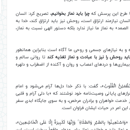
با طرح این پرسش که
چرا باید نماز بخوانیم
، تصریح کرد: انسان
سان نیازمند ارتزاق است، روحش نیز باید ارتزاق کند، خدا به
لصمد» به نماز ما نیاز ندارد بلکه دستور الهی نسبت به نماز،
ده و به نیازهای جسمی و روحی ما آگاه است بنابراین همانطور
ید روحش را نیز با عبادت و نماز تغذیه کند
تا روانی سالم و
بیماری‌ها و دردهای اعصاب و روان و آکنده از اضطراب و دلهره
َ بِذِکْرِ اللّهِ تَطْمَئِنُّ الْقُلُوبُ»، گفت: با ذکر خدا دل‌ها آرام می‌شود و امام
ازهای پایانی وصیت‌نامه خود نوشتند که «با دلی آرام و قلبی
مطمئن و روحی شاد و ضمیری‏‎ ‎‏امیدوار به فضل خدا از خدمت خواهران و برادران‏‎ ‎‏مرخص، و به سوی جایگاه ابدی سفر
 این امر در حیات ایشان فراوان است.
شاره به آیه ۴۵ سوره بقره «وَاسْتَعِينُوا بِالصَّبْرِ وَالصَّلَاةِ ۚ وَإِنَّهَا لَكَبِيرَةٌ إِلَّا عَلَى الْخَاشِعِينَ»،
 و نماز دارد و خواندن نماز برای عده‌ای واقعاً سخت است، این