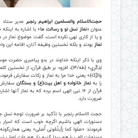
حجت‌الاسلام والمسلمین ابراهیم رنجبر
مدیر ستاد ا
عنوان «
نماز نسل نو و رسالت ما
» با اشاره به اینکه
و یا از کاری نهی نکرده است، گفت: موضوع نماز در
نماز
بودند و بلکه نخستین وظیفه آنان، اقامه این وا
وی با ذکر اینکه خداوند در بدو پیامبری حضرت موسی(ع) 
لِذِكْرِي» (طه/۱۴)، افزود: بر طبق قرآن، از ن
را به
نماز خانواده و اهل بیت(ع) و بستگان
سفارش کرده 
قرآن از ۱۶ نبی الهی اسم برده که به نماز آنه
ضرورت دارد.
حجت الاسلام رنجبر با تأکید بر ضرورت توجه نسل ج
دستورات الهی باشیم اگرچه خوب است که اسرار و ف
فرمودند: «صَلوا کما رَأَیتُمُونِی أُصَلی» یعنی همان‌
دستورات الهی را هم پیدا کنیم باز هم علت اصلی نی