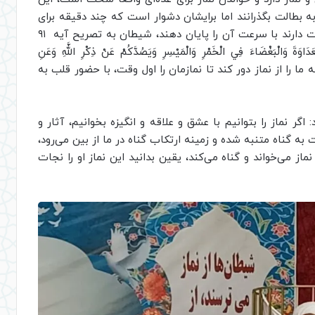
ه بطالت بگذرانند اما برایشان دشوار است که چند دقیقه برای
نمازشان وقت بگذارند و اگر هم نماز می‌خوانند دوست دارند با سرعت آن را پایان دهند، شیطان به تصریح آیه ۹۱
َةَ وَالْبَغْضَاءَ فِي الْخَمْرِ وَالْمَيْسِرِ وَيَصُدَّكُمْ عَنْ ذِكْرِ اللَّهِ وَعَنِ
 ما را از نماز دور کند تا نمازمان را اول وقت، با حضور قلب به
گر نماز را بتوانیم با عشق و علاقه و انگیزه بخوانیم، آثار و
به گناه متنبه شده و زمینه ارتکاب گناه در ما از بین می‌رود،
از می‌خواند و گناه می‌کند، یقین بدانید این نماز او را نجات