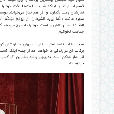
قسم انسان‌ها با اینکه شاید ساعت‌ها وقت خود را ب
سوره مائده «انَّمَا يُرِيدُ الشَّيْطَانُ أَنْ يُوقِعَ بَيْنَكُمُ الْعَدَاو
الصَّلَاةِ»، تمام تلاش و همت خود را به خرج می‌دهد که
جماعت نخوانیم.
مدیر ستاد اقامه نماز استان اصفهان خاطرنشان کرد: ا
برکات آن در زندگی ما خواهد آمد از جمله اینکه نسبت 
اثر نماز ممکن است تدریجی باشد بنابراین اگر کسی نم
خواهد داد.