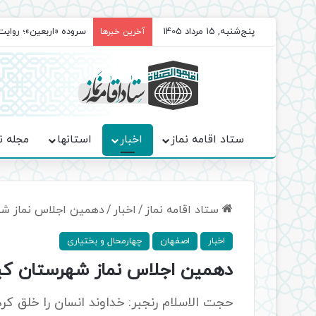
پنج‌شنبه, 15 مرداد 1405
سروده‌ «اربعین»؛ روا
آخرین خبرها
ستاد اقامه نماز
اخبار
استانها
مجله ن
ستاد اقامه نماز
/
اخبار
/
دهمین اجلاس نماز شهر
اخبار
اصفهان
چهارمحال و بختیاری
دهمین اجلاس نماز شهرستان کیار
حجت الاسلام رنجبر: خداوند انسان را خلق کر