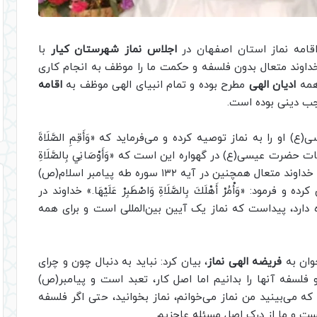
قامه نماز استان اصفهان در
اجلاس نماز
شهرستان کیار
با
 خداوند متعال بدون فلسفه‌ و حکمت ما را موظف به انجام کاری
 همه
ادیان الهی
مطرح بوده و تمام انبیای الهی موظف به
اقامه
جب دینی بوده است.
او را به نماز توصیه کرده و می‌فرماید که «وَأَقِمِ الصَّلَاةَ
خستین کلمات حضرت عیسی(ع) در گهواره این است که «وَأَوْصَانِي بِالصَّلَاةِ
وَالزَّكَاةِ» یعنی خدا مرا به نماز و زکات سفارش فرمود، خداوند متعال همچنین در آیه ۱۳۲ سوره طه پیامبر اسلام(ص)
و فرمود: «وَأْمُرْ أَهْلَكَ بِالصَّلَاةِ وَاصْطَبِرْ عَلَيْهَا.» خداوند در
ا اشاره دارد، پیداست که نماز یک آیین بین‌المللی است و برای همه
وان به
فریضه الهی نماز
، بیان کرد: نباید به دنبال چون و چرای
لسفه آنها را بدانیم اما اصل کار، تعبد است و پیامبر(ص)
گونه که می‌بینید من نماز می‌خوانم، نماز بخوانید، حتی اگر فلسفه
ست و ما از درک اصل مسئله عاجزیم.