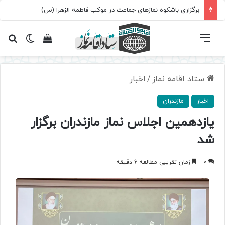
سروده‌ «اربعین»؛ روایت حماسه، استقامت و تمدن‌سازی امت اسلامی
فهرست
تغییر پ
مشاهده سبد 
جس
ستاد اقامه نماز
/
اخبار
اخبار
مازندران
یازدهمین اجلاس نماز مازندران برگزار
شد
0
زمان تقریبی مطالعه 6 دقیقه