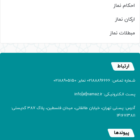
احکام نماز
ارکان نماز
مبطلات نماز
ارتباط
شـماره تمـاس: 02188896666 نمابر: 02188905150
پسـت الـکترونیـکی: info[at]namaz.ir
آدرس: پسـتی تهران، خیابان طالقانی، میدان فلسطین، پلاک 387 کدپستی:
۱۴۱۶۷۱۳۸۱۱
پیوندها