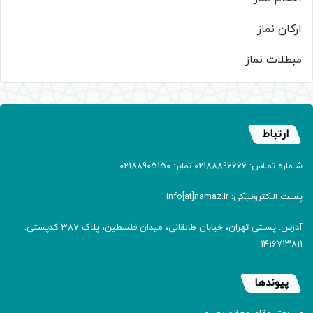
ارکان نماز
مبطلات نماز
ارتباط
شـماره تمـاس: 02188896666 نمابر: 02188905150
پسـت الـکترونیـکی: info[at]namaz.ir
آدرس: پسـتی تهران، خیابان طالقانی، میدان فلسطین، پلاک 387 کدپستی:
۱۴۱۶۷۱۳۸۱۱
پیوندها