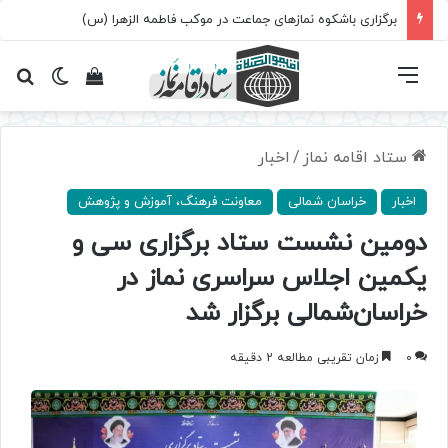
سروده‌ «اربعین»؛ روایت حماسه، استقامت و تمدن‌سازی امت اسلامی
فهرست
تغییر پ
مشاهده سبد 
جس
ستاد اقامه نماز
/
اخبار
اخبار
خراسان شمالی
معاونت فرهنگ، آموزش و پژوهش
دومین نشست ستاد برگزاری سی‌ و‌
یکمین اجلاس سراسری نماز در
خراسان‌شمالی برگزار شد
0
زمان تقریبی مطالعه 2 دقیقه