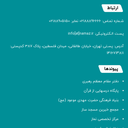
ارتباط
شـماره تمـاس: 02188896666 نمابر: 02188905150
پسـت الـکترونیـکی: info[at]namaz.ir
آدرس: پسـتی تهران، خیابان طالقانی، میدان فلسطین، پلاک 387 کدپستی:
۱۴۱۶۷۱۳۸۱۱
پیوندها
دفتر مقام معظم رهبری
پایگاه درسهایی از قرآن
بنیاد فرهنگی حضرت مهدی موعود (عج)
مجمع خیرین مسجد ساز
مرکز تخصصی نماز