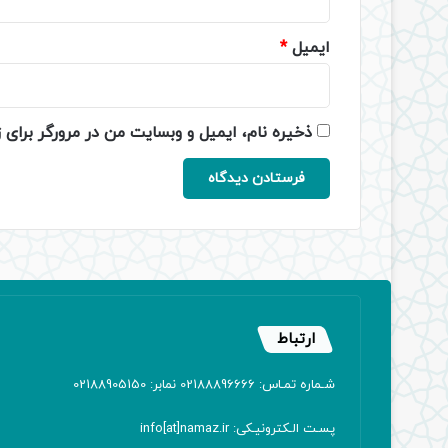
ایمیل
*
ذخیره نام، ایمیل و وبسایت من در مرورگر برای 
ارتباط
شـماره تمـاس: 02188896666 نمابر: 02188905150
پسـت الـکترونیـکی: info[at]namaz.ir