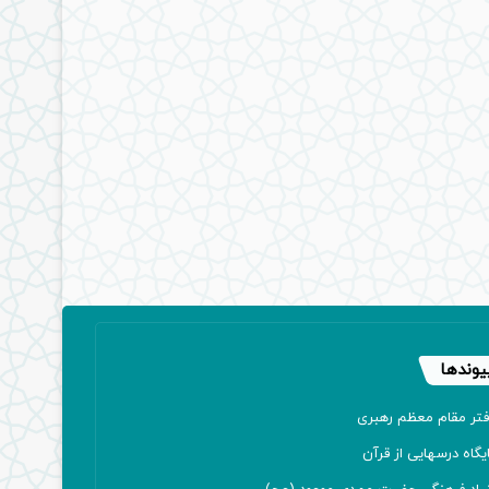
یوندها
فتر مقام معظم رهبری
یگاه درسهایی از قرآن