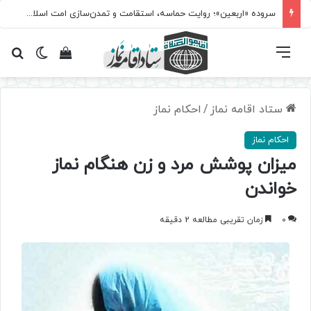
سروده‌ «اربعین»؛ روایت حماسه، استقامت و تمدن‌سازی امت اسلامی
فهرست
تغییر پ
مشاهده سبد 
جس
ستاد اقامه نماز
/
احکام نماز
احکام نماز
میزان پوشش مرد و زن هنگام نماز
خواندن
0
زمان تقریبی مطالعه 2 دقیقه