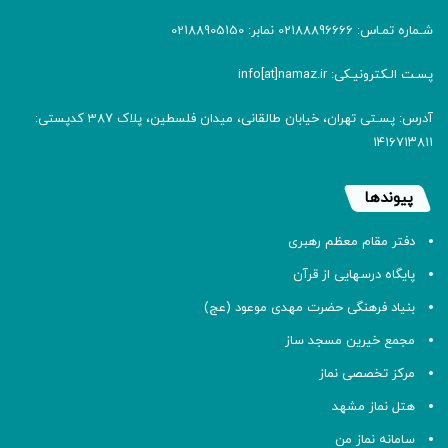
شـماره تمـاس: 02188896666 نمابر: 02188905150
پسـت الـکترونیـکی: info[at]namaz.ir
آدرس: پسـتی تهران، خیابان طالقانی، میدان فلسطین، پلاک 387 کدپستی:
۱۴۱۶۷۱۳۸۱۱
پیوندها
دفتر مقام معظم رهبری
پایگاه درسهایی از قرآن
بنیاد فرهنگی حضرت مهدی موعود (عج)
مجمع خیرین مسجد ساز
مرکز تخصصی نماز
هتل نماز مشهد
سامانه نماز من