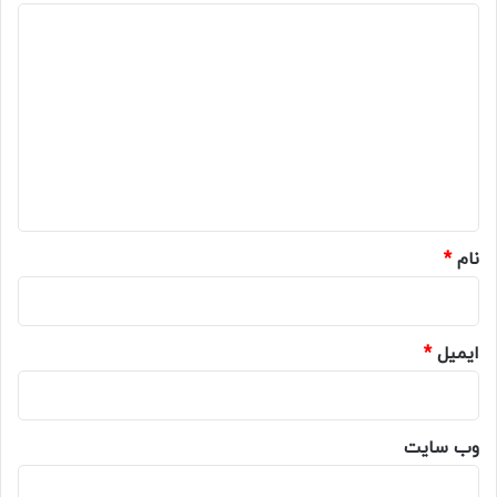
د
ی
د
گ
ا
ه
*
نام
*
ایمیل
*
وب‌ سایت